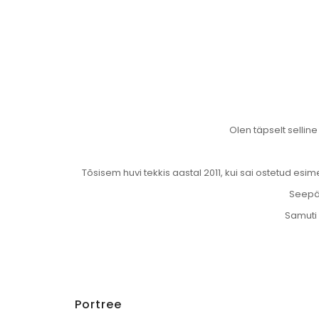
Olen täpselt sellin
Tõsisem huvi tekkis aastal 2011, kui sai ostetud e
Seepär
Samuti 
Portree