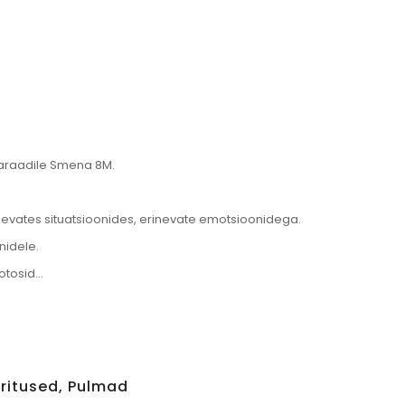
aparaadile Smena 8M.
inevates situatsioonides, erinevate emotsioonidega.
nidele.
fotosid…
ritused, Pulmad