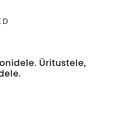
ED
nidele. Üritustele,
dele.