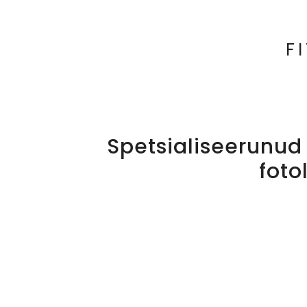
F
Spetsialiseerunud 
foto