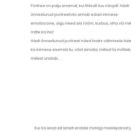
Portree on palju enamat, kui lihtsalt ilus näopilt. Hästi
õnnestunud portreefoto annab edasi inimese
emotsioone, olgu need siis rõõm, kurbus, viha või mi
mitte ka iha!
Hästi õnnestunud portreel näed lisaks välimisele ilul
ka inimese sisemist ilu, võid aimata, millest ta mõtleb
millest unistab…
Kui Sa leiad siit lehelt endale midagi meelepärast ja