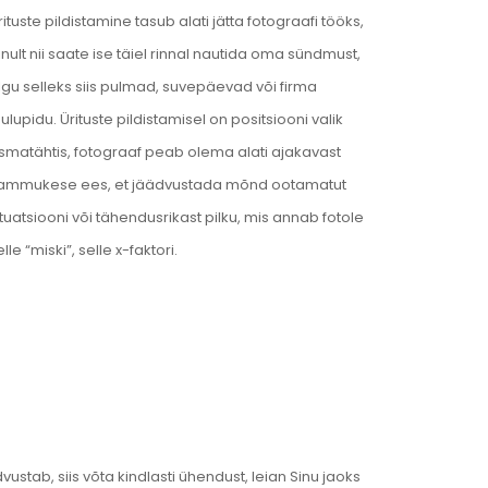
rituste pildistamine tasub alati jätta fotograafi tööks,
inult nii saate ise täiel rinnal nautida oma sündmust,
lgu selleks siis pulmad, suvepäevad või firma
õulupidu. Ürituste pildistamisel on positsiooni valik
smatähtis, fotograaf peab olema alati ajakavast
ammukese ees, et jäädvustada mõnd ootamatut
ituatsiooni või tähendusrikast pilku, mis annab fotole
elle “miski”, selle x-faktori.
vustab, siis võta kindlasti ühendust, leian Sinu jaoks