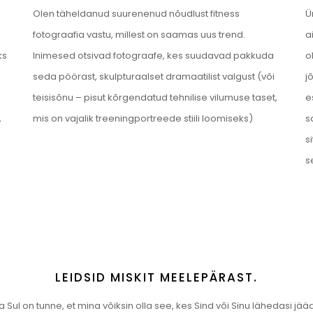
Olen täheldanud suurenenud nõudlust fitness
Ü
fotograafia vastu, millest on saamas uus trend.
a
ks
Inimesed otsivad fotograafe, kes suudavad pakkuda
o
seda pöörast, skulpturaalset dramaatilist valgust (või
j
e
teisisõnu – pisut kõrgendatud tehnilise vilumuse taset,
e
,
mis on vajalik treeningportreede stiili loomiseks)
s
s
s
LEIDSID MISKIT MEELEPÄRAST.
 Sul on tunne, et mina võiksin olla see, kes Sind või Sinu lähedasi jääd