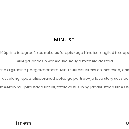
MINUST
e tüüpiline fotograaf, kes nakatus fotopisikuga tänu isa kingitud foto
Sellega jändasin vahelduva eduga mitmeid aastaid.
simene digitaalne peegelkaamera. Minu suureks kireks on inimesed, er
ast olengi spetsialiseerunud eelkõige portree- ja love story sessioo
meeldib mul pildistada üritusi, fotolavastusi ning jäädvustada fitness
Fitness
Ü